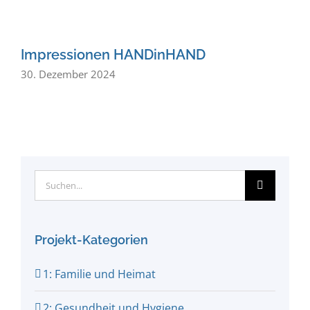
Impressionen HANDinHAND
30. Dezember 2024
3
Suche
nach:
Projekt-Kategorien
1: Familie und Heimat
2: Gesundheit und Hygiene