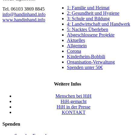
1: Familie und Heimat
Tel. 06103 3869 8845
2: Gesundheit und Hygiene
info@handinhand.info
3: Schule und Bildung
www.handinhand.info
4: Landwirtschaft und Handwerk
5: Nacktes Überleben
Abgeschlossene Projekte
Aktuelles
Allgemein
Corona
Kinderheim-Bobbili
Organisation-Verwaltung
Spenden unter 50€
Weitere Infos
Menschen bei HiH
HiH-gemacht
HiH in der Presse
KONTAKT
Spenden