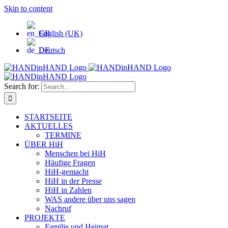
Skip to content
English (UK)
Deutsch
Search for:
STARTSEITE
AKTUELLES
TERMINE
ÜBER HiH
Menschen bei HiH
Häufige Fragen
HiH-gemacht
HiH in der Presse
HiH in Zahlen
WAS andere über uns sagen
Nachruf
PROJEKTE
Familie und Heimat