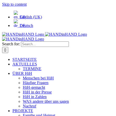
Skip to content
English (UK)
Deutsch
Search for:
STARTSEITE
AKTUELLES
TERMINE
ÜBER HiH
Menschen bei HiH
Häufige Fragen
HiH-gemacht
HiH in der Presse
HiH in Zahlen
WAS andere über uns sagen
Nachruf
PROJEKTE
Familie und Heimat