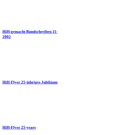
HiH-gemacht Rundschreiben 11-
2002
HiH-Flyer 25-jähriges Jubiläum
HiH-Flyer 25-years