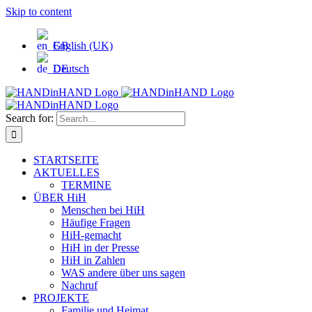
Skip to content
English (UK)
Deutsch
Search for:
STARTSEITE
AKTUELLES
TERMINE
ÜBER HiH
Menschen bei HiH
Häufige Fragen
HiH-gemacht
HiH in der Presse
HiH in Zahlen
WAS andere über uns sagen
Nachruf
PROJEKTE
Familie und Heimat