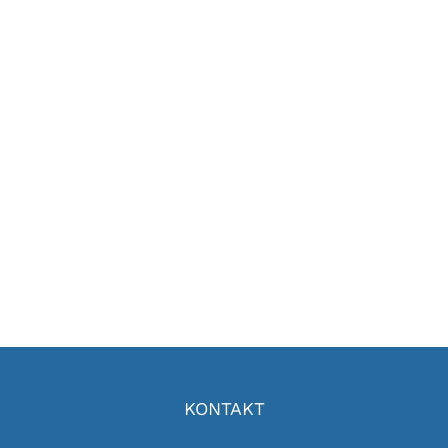
ENERGY SURVEY Proin eget velit quis lorem
euismod pulvinar. Phasellus lobortis tellus
dignissim metus varius volutpat. Integer a
lacus mauris. SERVICE INFORMATION Qui
KONTAKT